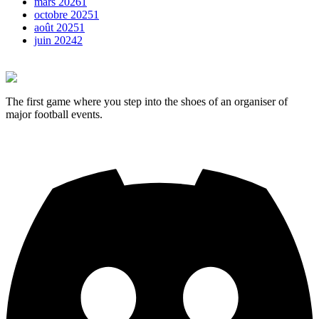
mars
2026
1
octobre
2025
1
août
2025
1
juin
2024
2
The first game where you step into the shoes of an organiser of
major football events.