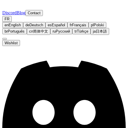
Discord
Blog
Contact
FR
en
English
de
Deutsch
es
Español
fr
Français
pl
Polski
br
Português
cn
简体中文
ru
Русский
tr
Türkçe
ja
日本語
Wishlist