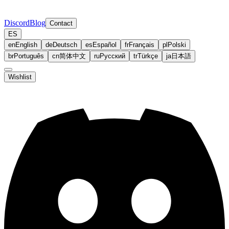
Discord
Blog
Contact
ES
en
English
de
Deutsch
es
Español
fr
Français
pl
Polski
br
Português
cn
简体中文
ru
Русский
tr
Türkçe
ja
日本語
Wishlist