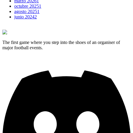
marzo
2026
1
octubre
2025
1
agosto
2025
1
junio
2024
2
The first game where you step into the shoes of an organiser of
major football events.