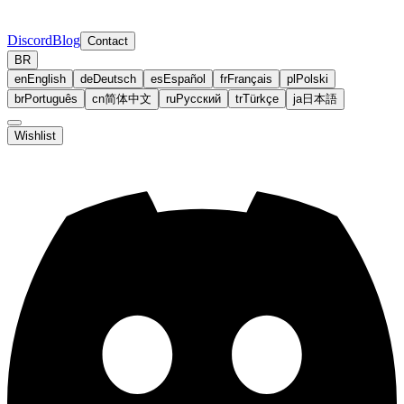
Discord
Blog
Contact
BR
en
English
de
Deutsch
es
Español
fr
Français
pl
Polski
br
Português
cn
简体中文
ru
Русский
tr
Türkçe
ja
日本語
Wishlist